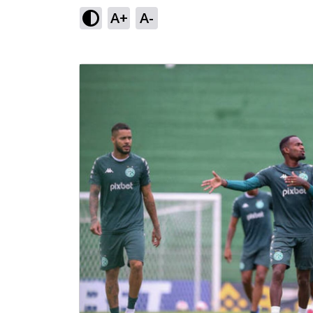
A+
A-