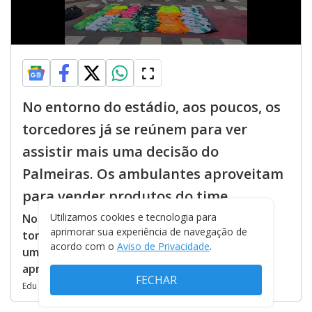
No entorno do estádio, aos poucos, os
torcedores já se reúnem para ver
assistir mais uma decisão do
Palmeiras. Os ambulantes aproveitam
para vender produtos do time
Utilizamos cookies e tecnologia para
No entorno do estádio, aos poucos, os
aprimorar sua experiência de navegação de
torcedores já se reúnem para ver assistir mais
acordo com o
Aviso de Privacidade
.
uma decisão do Palmeiras. Os ambulantes
aproveitam para vender produtos do time
FECHAR
Edu Garcia/R7 - 19.03.2023