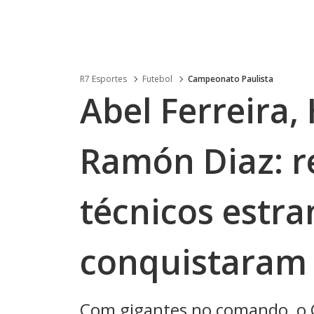
R7 Esportes
Futebol
Campeonato Paulista
Abel Ferreira,
Ramón Diaz: r
técnicos estra
conquistaram 
Com gigantes no comando, o 