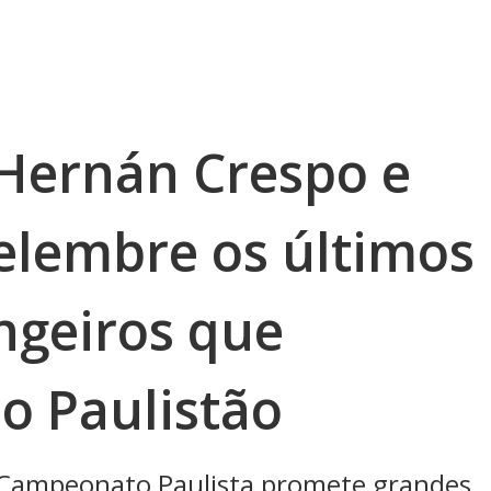
 Hernán Crespo e
elembre os últimos
ngeiros que
o Paulistão
Campeonato Paulista promete grandes