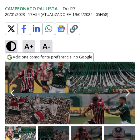
CAMPEONATO PAULISTA
|
Do R7
20/01/2023 - 17H54
(ATUALIZADO EM
19/04/2024 - 05H58
)
A+
A-
Adicione como fonte preferencial no Google
Opens in new window