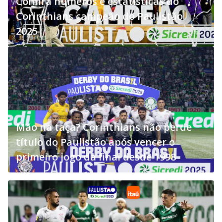
Confira números e estatísticas do
Corinthians campeão do Paulistão
2025
Mão na taça? Corinthians não perde
título do Paulistão após vencer o
primeiro jogo da final desde 1998