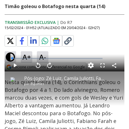
Timão goleou o Botafogo nesta quarta (14)
TRANSMISSÃO EXCLUSIVA
|
Do R7
15/02/2024 - 01H52
(ATUALIZADO EM
20/04/2024 - 02H27
)
A+
A-
L
o
a
Adicione como fonte preferencial no Google
d
C
P
V
A
P
F
e
o
l
o
v
u
Opens in new window
d
m
a
l
a
l
:
Pós-Jogo: Zé Luiz, Camila Juliotti, Fabiano Farah e Cosme Rímoli comentam a segunda vitória seguida do Corinthians
p
y
t
n
l
0
Nesta quarta-feira (14), o Corinthians goleou o
a
a
ç
s
.
por
Esportes
r
r
a
c
4
t
1
r
l
r
8
Botafogo por 4 a 1. Do lado alvinegro, Romero
i
0
1
e
%
l
s
0
e
h
marcou duas vezes, e com gols de Wesley e Yuri
e
s
n
a
g
e
r
u
g
Alberto a vantagem aumentou. Já Leandro
n
u
a
d
n
o
d
Maciel descontou para o Botafogo. No pós-
s
o
s
jogo, Zé Luiz, Camila Juliotti, Fabiano Farah e
Cosme Rímoli analisaram a atuação dos dois