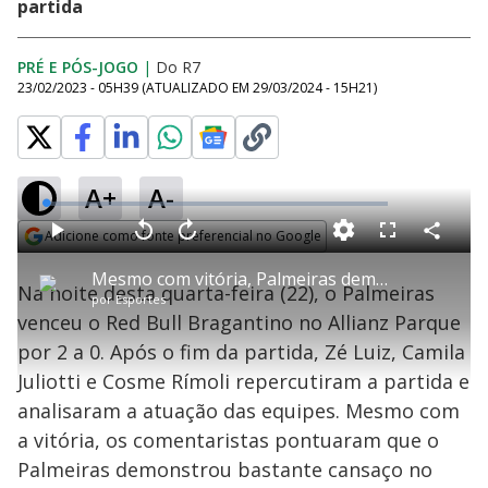
partida
PRÉ E PÓS-JOGO
|
Do R7
23/02/2023 - 05H39
(ATUALIZADO EM
29/03/2024 - 15H21
)
A+
A-
L
o
a
Adicione como fonte preferencial no Google
d
C
P
V
A
P
F
e
o
l
o
v
u
Opens in new window
d
m
a
l
a
l
:
Mesmo com vitória, Palmeiras demonstra cansaço no segundo tempo
p
y
t
n
l
0
Na noite desta quarta-feira (22), o Palmeiras
a
a
ç
s
.
por
Esportes
r
r
a
c
3
t
1
r
l
r
6
venceu o Red Bull Bragantino no Allianz Parque
i
0
1
e
%
l
s
0
e
h
por 2 a 0. Após o fim da partida, Zé Luiz, Camila
e
s
n
a
g
e
r
u
g
Juliotti e Cosme Rímoli repercutiram a partida e
n
u
a
d
n
o
d
analisaram a atuação das equipes. Mesmo com
s
o
s
a vitória, os comentaristas pontuaram que o
y
Palmeiras demonstrou bastante cansaço no