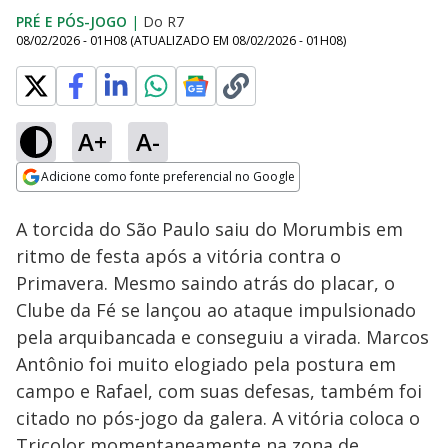
PRÉ E PÓS-JOGO
|
Do R7
08/02/2026 - 01H08
(ATUALIZADO EM
08/02/2026 - 01H08
)
A+
A-
Loaded
:
2.05%
Adicione como fonte preferencial no Google
Ativar
Som
Opens in new window
A torcida do São Paulo saiu do Morumbis em
ritmo de festa após a vitória contra o
Primavera. Mesmo saindo atrás do placar, o
Clube da Fé se lançou ao ataque impulsionado
pela arquibancada e conseguiu a virada. Marcos
Antônio foi muito elogiado pela postura em
campo e Rafael, com suas defesas, também foi
citado no pós-jogo da galera. A vitória coloca o
Tricolor momentaneamente na zona de