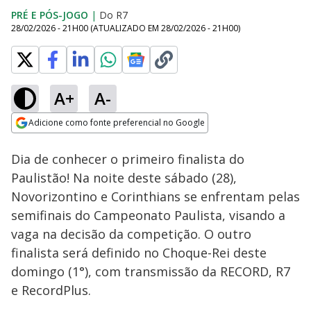
PRÉ E PÓS-JOGO
|
Do R7
28/02/2026 - 21H00
(ATUALIZADO EM
28/02/2026 - 21H00
)
A+
A-
Loaded
:
11.21%
Adicione como fonte preferencial no Google
Ativar
Som
Opens in new window
Dia de conhecer o primeiro finalista do
Paulistão! Na noite deste sábado (28),
Novorizontino e Corinthians se enfrentam pelas
semifinais do Campeonato Paulista, visando a
vaga na decisão da competição. O outro
finalista será definido no Choque-Rei deste
domingo (1°), com transmissão da RECORD, R7
e RecordPlus.