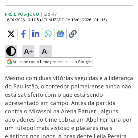
PRÉ E PÓS-JOGO
|
Do R7
18/01/2026 - 01H15
(ATUALIZADO EM
18/01/2026 - 01H15
)
A+
A-
Loaded
:
0.44%
Adicione como fonte preferencial no Google
Ativar
Som
Opens in new window
Mesmo com duas vitórias seguidas e a liderança
do Paulistão, o torcedor palmeirense ainda não
está satisfeito com o que está sendo
apresentado em campo. Antes da partida
contra o Mirassol na Arena Barueri, alguns
apoiadores do time cobraram Abel Ferreira por
um futebol mais vistoso e placares mais
elásticos nos jogos. A presidente Leila Pereira