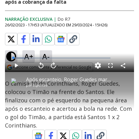
após a cobrança da falta
NARRAÇÃO EXCLUSIVA
|
Do R7
26/02/2023 - 17H53
(ATUALIZADO EM
29/03/2024 - 15H26
)
A+
A-
L
o
a
Adicione como fonte preferencial no Google
d
C
P
V
A
P
F
e
o
l
o
v
u
Opens in new window
d
m
a
l
a
l
:
Após escanteio, Roger Guedes marca gol e coloca o Corinthians na frente do Santos
p
y
t
n
l
1
O camisa 10 do Corinthians, Roger Guedes,
a
a
ç
s
2
por
Esportes
r
r
a
c
.
t
1
r
l
r
2
colocou o Timão na frente do Santos. Ele
i
0
1
e
0
l
s
0
e
%
h
finalizou com o pé esquerdo na pequena área
e
s
n
a
g
e
r
u
g
após o escanteio e acertou a bola na rede. Com
n
u
a
d
n
o
d
o gol do Timão, a partida está Santos 1 x 2
s
o
s
Corinthians.
y