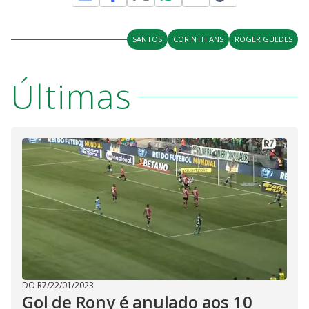
M
V
u
d
o
SANTOS
CORINTHIANS
ROGER GUEDES
i
Últimas
d
e
o
DO R7
/
22/01/2023
Gol de Rony é anulado aos 10