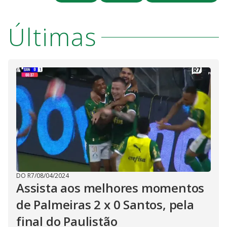
V
o
i
Últimas
d
e
o
DO R7
/
08/04/2024
Assista aos melhores momentos
de Palmeiras 2 x 0 Santos, pela
final do Paulistão