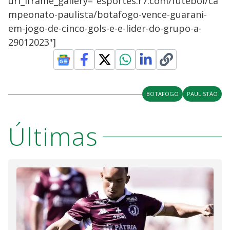
url_iframe_gallery="esportes.r7.com/futebol/ca
mpeonato-paulista/botafogo-vence-guarani-
em-jogo-de-cinco-gols-e-e-lider-do-grupo-a-
29012023"]
BOTAFOGO
PAULISTÃO
Últimas