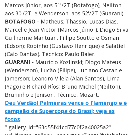
Marcos Júnior, aos 51'/2T (Botafogo); Neilton,
aos 30'/2T, e Wenderson, aos 52'/2T (Guarani)
BOTAFOGO -
Matheus; Thassio, Lucas Dias,
Marcel e Jean Victor (Marcos Júnior); Diogo Silva,
Guilherme Mantuan, Fillipe Soutto e Osman
(Edson); Robinho (Gustavo Henrique) e Salatiel
(Caio Dantas). Técnico: Paulo Baier.
GUARANI -
Maurício Kozlinski; Diogo Mateus
(Wenderson), Lucão (Filipe), Luciano Castan e
Jamerson; Leandro Vilela (Alan Santos), Lima
(Yago) e Richard Ríos; Bruno Michel (Neilton),
Bruninho e Jenison. Técnico: Mozart.
Deu Verdão! Palmeiras vence o Flamengo e é
campeão da Supercopa do Brasil; veja as
fotos
" gallery_id="63d55f41cd77c0f2a40025a2"