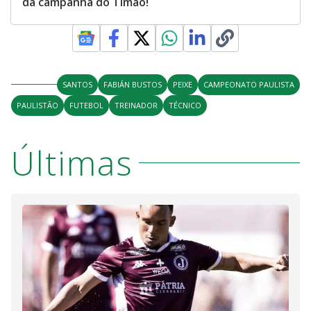
da campanha do Timão!
SANTOS
FABIÁN BUSTOS
PEIXE
CAMPEONATO PAULISTA
PAULISTÃO
FUTEBOL
TREINADOR
TÉCNICO
Últimas