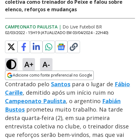
coletiva como treinador do Peixe e falou sobre
elenco, reforços e mudanças
CAMPEONATO PAULISTA
|
Do Live Futebol BR
02/03/2022 - 15H19
(ATUALIZADO EM
03/04/2024 - 22H40
)
A+
A-
Adicione como fonte preferencial no Google
Opens in new window
Contratado pelo
Santos
para o lugar de
Fábio
Carille
, demitido após um início ruim no
Campeonato Paulista
, o argentino
Fabián
Bustos
prometeu muito trabalho. Na tarde
desta quarta-feira (2), em sua primeira
entrevista coletiva no clube, o treinador disse
que reforços serão bem-vindos, mas que vai