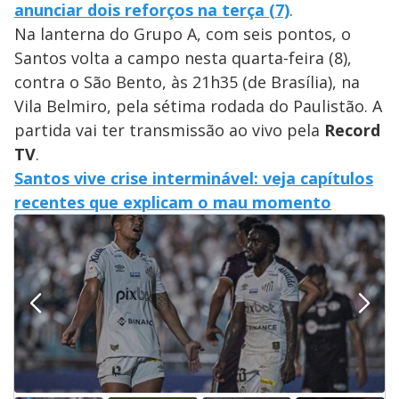
anunciar dois reforços na terça (7)
.
Na lanterna do Grupo A, com seis pontos, o
Santos volta a campo nesta quarta-feira (8),
contra o São Bento, às 21h35 (de Brasília), na
Vila Belmiro, pela sétima rodada do Paulistão. A
partida vai ter transmissão ao vivo pela
Record
TV
.
Santos vive crise interminável: veja capítulos
recentes que explicam o mau momento