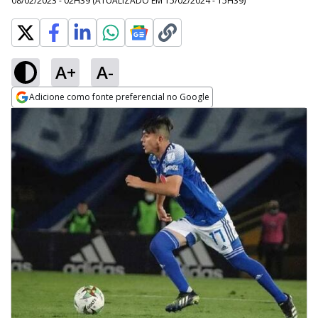
08/02/2023 - 02H39
(ATUALIZADO EM
15/02/2024 - 15H39
)
A+
A-
Adicione como fonte preferencial no Google
Opens in new window