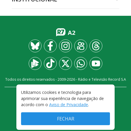
A2
Todos os direitos reservados - 2009-
2026
- Rádio e Televisão Record S.A
Utilizamos cookies e tecnologia para
CARREIRA
FALE CONOSCO
PRIVACIDADE
aprimorar sua experiência de navegação de
TERMOS E CONDIÇÕES DE USO
acordo com o
Aviso de Privacidade
.
FECHAR