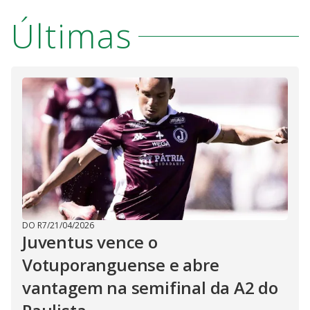
i
Últimas
d
e
o
DO R7
/
21/04/2026
Juventus vence o
Votuporanguense e abre
vantagem na semifinal da A2 do