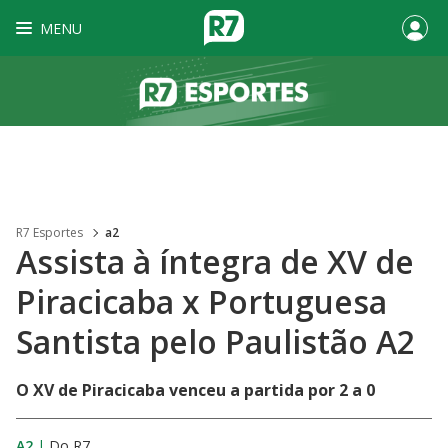
MENU
R7 Esportes
a2
Assista à íntegra de XV de
Piracicaba x Portuguesa
Santista pelo Paulistão A2
O XV de Piracicaba venceu a partida por 2 a 0
A2
|
Do R7