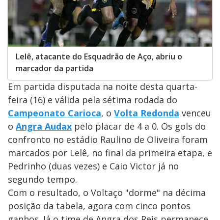
Lelê, atacante do Esquadrão de Aço, abriu o
marcador da partida
Em partida disputada na noite desta quarta-
feira (16) e válida pela sétima rodada do
Campeonato Carioca
, o
Volta Redonda
venceu
o
Angra Audax
pelo placar de 4 a 0. Os gols do
confronto no estádio Raulino de Oliveira foram
marcados por Lelê, no final da primeira etapa, e
Pedrinho (duas vezes) e Caio Victor já no
segundo tempo.
Com o resultado, o Voltaço "dorme" na décima
posição da tabela, agora com cinco pontos
ganhos. Já o time de Angra dos Reis permanece