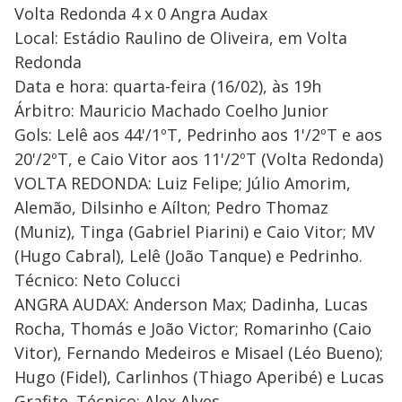
Volta Redonda 4 x 0 Angra Audax
Local: Estádio Raulino de Oliveira, em Volta
Redonda
Data e hora: quarta-feira (16/02), às 19h
Árbitro: Mauricio Machado Coelho Junior
Gols: Lelê aos 44'/1ºT, Pedrinho aos 1'/2ºT e aos
20'/2ºT, e Caio Vitor aos 11'/2ºT (Volta Redonda)
VOLTA REDONDA: Luiz Felipe; Júlio Amorim,
Alemão, Dilsinho e Aílton; Pedro Thomaz
(Muniz), Tinga (Gabriel Piarini) e Caio Vitor; MV
(Hugo Cabral), Lelê (João Tanque) e Pedrinho.
Técnico: Neto Colucci
ANGRA AUDAX: Anderson Max; Dadinha, Lucas
Rocha, Thomás e João Victor; Romarinho (Caio
Vitor), Fernando Medeiros e Misael (Léo Bueno);
Hugo (Fidel), Carlinhos (Thiago Aperibé) e Lucas
Grafite. Técnico: Alex Alves