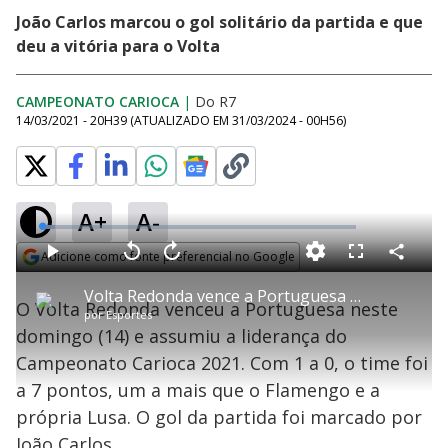
João Carlos marcou o gol solitário da partida e que
deu a vitória para o Volta
CAMPEONATO CARIOCA
|
Do R7
14/03/2021 - 20H39
(ATUALIZADO EM
31/03/2024 - 00H56
)
A+
A-
L
o
a
Adicione como fonte preferencial no Google
d
C
P
V
A
P
F
e
o
l
o
v
u
Opens in new window
d
m
a
l
a
l
:
Volta Redonda vence a Portuguesa e assume liderança do Cariocão 2021; veja os melhores momentos
p
y
t
n
l
4
O Volta Redonda venceu a Portuguesa neste
a
a
ç
s
.
por
Esportes
r
r
a
c
0
t
1
r
l
r
5
domingo (14) e assumiu a liderança do
i
0
1
e
%
l
s
0
e
h
Campeonato Carioca 2021. Com 1 a 0, o time foi
e
s
n
a
g
e
r
u
g
a 7 pontos, um a mais que o Flamengo e a
n
u
a
d
n
o
d
própria Lusa. O gol da partida foi marcado por
s
o
s
João Carlos.