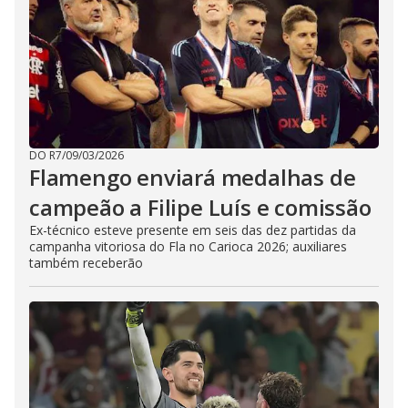
DO R7
/
09/03/2026
Flamengo enviará medalhas de
campeão a Filipe Luís e comissão
Ex-técnico esteve presente em seis das dez partidas da
campanha vitoriosa do Fla no Carioca 2026; auxiliares
também receberão