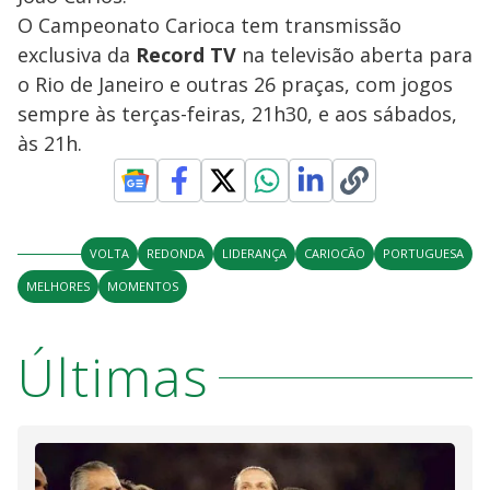
y
O Campeonato Carioca tem transmissão
exclusiva da
Record TV
na televisão aberta para
M
V
u
d
o Rio de Janeiro e outras 26 praças, com jogos
o
sempre às terças-feiras, 21h30, e aos sábados,
i
às 21h.
d
VOLTA
REDONDA
LIDERANÇA
CARIOCÃO
PORTUGUESA
e
MELHORES
MOMENTOS
o
Últimas