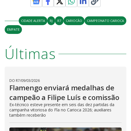
V
o
i
CIDADE ALERTA
RJ
R7
CARIOCÃO
CAMPEONATO CARIOCA
EMPATE
d
Últimas
e
o
DO R7
/
09/03/2026
Flamengo enviará medalhas de
campeão a Filipe Luís e comissão
Ex-técnico esteve presente em seis das dez partidas da
campanha vitoriosa do Fla no Carioca 2026; auxiliares
também receberão