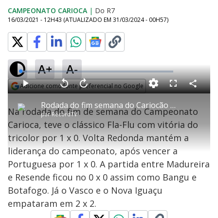
CAMPEONATO CARIOCA
|
Do R7
16/03/2021 - 12H43
(ATUALIZADO EM
31/03/2024 - 00H57
)
A+
A-
L
o
a
Adicione como fonte preferencial no Google
d
C
P
V
A
P
F
e
o
l
o
v
u
Opens in new window
d
m
a
l
a
l
:
Rodada do fim semana do Cariocão é marcada por muitos empates
p
y
t
n
l
4
Na rodada do fim de semana do Campeonato
a
a
ç
s
.
por
RecordTV
r
r
a
c
1
t
1
r
l
r
1
Carioca, teve o clássico Fla-Flu com vitória do
i
0
1
e
%
l
s
0
e
h
tricolor por 1 x 0. Volta Redonda mantém a
e
s
n
a
g
e
r
u
g
liderança do campeonato, após vencer a
n
u
a
d
n
o
d
Portuguesa por 1 x 0. A partida entre Madureira
s
o
s
e Resende ficou no 0 x 0 assim como Bangu e
y
Botafogo. Já o Vasco e o Nova Iguaçu
empataram em 2 x 2.
M
u
d