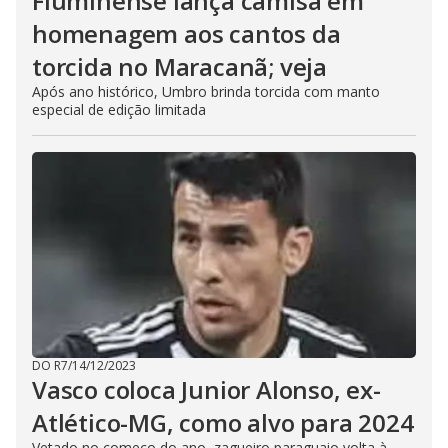
Fluminense lança camisa em
homenagem aos cantos da
torcida no Maracanã; veja
Após ano histórico, Umbro brinda torcida com manto
especial de edição limitada
DO R7
/
14/12/2023
Vasco coloca Junior Alonso, ex-
Atlético-MG, como alvo para 2024
Vetado no começo do ano, zagueiro paraguaio volta à