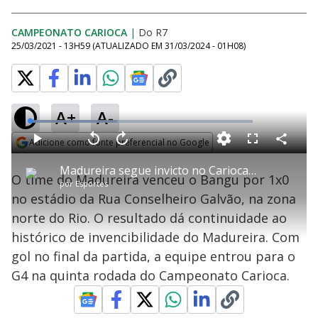
CAMPEONATO CARIOCA
|
Do R7
25/03/2021 - 13H59
(ATUALIZADO EM
31/03/2024 - 01H08
)
A+
A-
L
o
a
Adicione como fonte preferencial no Google
d
C
P
V
A
P
F
e
o
l
o
v
u
Opens in new window
d
m
a
l
a
l
:
Madureira segue invicto no Carioca após vitória contra time do Bangu
p
y
t
n
l
3
O time do Madureira venceu o Bangu por 1x0
a
a
ç
s
9
por
Esportes
r
r
a
c
.
t
1
r
l
r
0
no estádio da Rua Conselheiro Galvão, na zona
i
0
1
e
8
l
s
0
e
%
h
norte do Rio. O resultado dá continuidade ao
e
s
n
a
g
e
r
u
g
histórico de invencibilidade do Madureira. Com
n
u
a
d
n
o
d
gol no final da partida, a equipe entrou para o
s
o
s
G4 na quinta rodada do Campeonato Carioca.
y
M