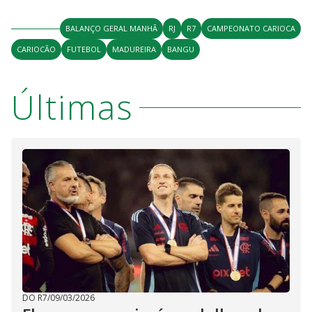
V
u
d
o
BALANÇO GERAL MANHÃ
RJ
R7
CAMPEONATO CARIOCA
i
CARIOCÃO
FUTEBOL
MADUREIRA
BANGU
d
Últimas
e
o
DO R7
/
09/03/2026