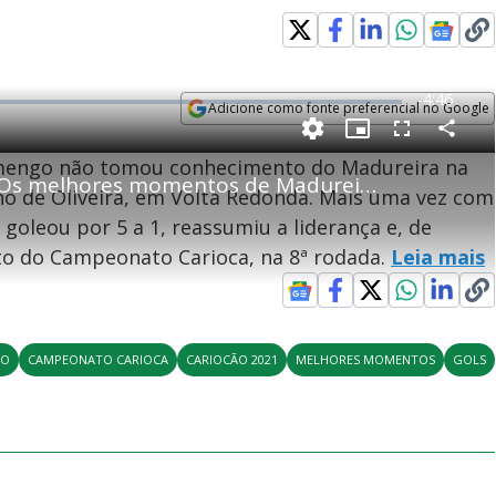
R
-
4:46
Adicione como fonte preferencial no Google
e
Opens in new window
P
C
P
F
m
o
i
u
lamengo não tomou conhecimento do Madureira na
m
c
l
p
Campeonato Carioca 2021: Os melhores momentos de Madureira 1 x 5 Flamengo
a
t
l
a
u
s
ino de Oliveira, em Volta Redonda. Mais uma vez com
r
r
c
i
t
e
r
goleou por 5 a 1, reassumiu a liderança e, de
i
-
e
l
l
n
i
e
V
h
n
n
cto do Campeonato Carioca, na 8ª rodada.
Leia mais
e
a
-
i
l
r
P
o
i
c
n
c
i
t
d
u
g
a
a
r
d
e
e
T
GO
CAMPEONATO CARIOCA
CARIOCÃO 2021
MELHORES MOMENTOS
GOLS
i
m
y
e