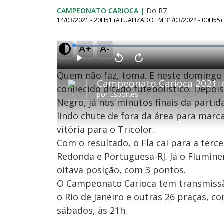
CAMPEONATO CARIOCA
|
Do R7
14/03/2021 - 20H51
(ATUALIZADO EM
31/03/2024 - 00H55
)
A+
A-
L
o
a
d
P
V
A
e
l
o
v
d
Quem não faz, toma. E neste domingo 
a
l
a
:
y
t
n
6
a
ç
conhecido ditado futebolístico. Depoi
7
r
a
.
por
Esportes
1
r
5
Negro, já nos minutos finais da partida
0
1
2
s
0
%
e
s
lindo chute de fora da área para marca
g
e
u
g
n
u
vitória para o Tricolor.
d
n
o
d
Com o resultado, o Fla cai para a terc
s
o
s
Redonda e Portuguesa-RJ. Já o Flumine
oitava posição, com 3 pontos.
O Campeonato Carioca tem transmissã
M
u
d
o Rio de Janeiro e outras 26 praças, c
o
sábados, às 21h.