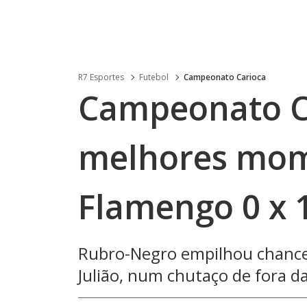
R7 Esportes
Futebol
Campeonato Carioca
Campeonato Ca
melhores mom
Flamengo 0 x 
Rubro-Negro empilhou chances
Julião, num chutaço de fora d