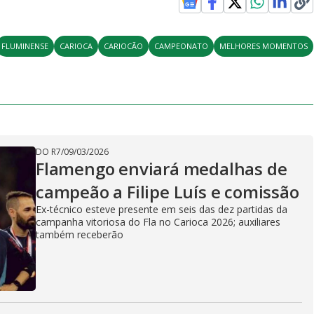
V
FLUMINENSE
CARIOCA
CARIOCÃO
CAMPEONATO
MELHORES MOMENTOS
i
d
DO R7
/
09/03/2026
Flamengo enviará medalhas de
e
campeão a Filipe Luís e comissão
Ex-técnico esteve presente em seis das dez partidas da
campanha vitoriosa do Fla no Carioca 2026; auxiliares
o
também receberão