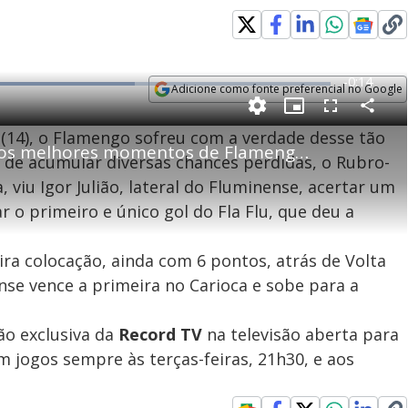
R
-
0:14
Adicione como fonte preferencial no Google
e
Opens in new window
P
C
P
F
m
o
i
u
(14), o Flamengo sofreu com a verdade desse tão
m
c
l
p
Campeonato Carioca 2021: os melhores momentos de Flamengo 0 x 1 Fluminense
a
t
l
a
u
s
s de acumular diversas chances perdidas, o Rubro-
r
r
c
i
t
e
r
, viu Igor Julião, lateral do Fluminense, acertar um
i
-
e
l
l
n
i
e
V
h
n
n
r o primeiro e único gol do Fla Flu, que deu a
e
a
-
i
l
r
P
o
i
c
n
c
i
t
d
eira colocação, ainda com 6 pontos, atrás de Volta
u
g
a
a
r
d
e
nse vence a primeira no Carioca e sobe para a
e
T
i
o exclusiva da
Record TV
na televisão aberta para
m
y
e
om jogos sempre às terças-feiras, 21h30, e aos