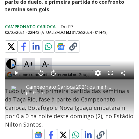
parte do duelo, e primeira partida do confronto
termina sem gols
CAMPEONATO CARIOCA
|
Do R7
02/05/2021 - 22H42
(ATUALIZADO EM
31/03/2024 - 01H48
)
A+
A-
L
o
a
Adicione como fonte preferencial no Google
d
C
P
V
A
P
F
e
o
l
o
v
u
Opens in new window
d
m
a
l
a
l
:
Campeonato Carioca 2021: os melhores momentos de Botafogo 0 x 0 Nova Iguaçu
p
y
t
n
l
6
Tudo igual. Na primeira partida das semifinais
a
a
ç
s
.
por
Esportes
r
r
a
c
4
t
1
r
l
r
5
da Taça Rio, fase à parte do Campeonato
i
0
1
e
%
l
s
0
e
h
Carioca, Botafogo e Nova Iguaçu empataram
e
s
n
a
g
e
r
u
g
por 0 a 0 na noite deste domingo (2), no Estádio
n
u
a
d
n
o
d
Nilton Santos.
s
o
s