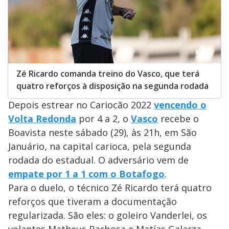
Zé Ricardo comanda treino do Vasco, que terá
quatro reforços à disposição na segunda rodada
Depois estrear no Cariocão 2022
vencendo o
Volta Redonda
por 4 a 2, o
Vasco
recebe o
Boavista neste sábado (29), às 21h, em São
Januário, na capital carioca, pela segunda
rodada do estadual. O adversário vem de
empate por 1 a 1 com o Botafogo
.
Para o duelo, o técnico Zé Ricardo terá quatro
reforços que tiveram a documentação
regularizada. São eles: o goleiro Vanderlei, os
volantes Matheus Barbosa e Matías Galarza,