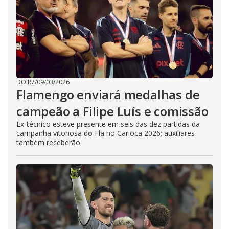
DO R7
/
09/03/2026
Flamengo enviará medalhas de
campeão a Filipe Luís e comissão
Ex-técnico esteve presente em seis das dez partidas da
campanha vitoriosa do Fla no Carioca 2026; auxiliares
também receberão