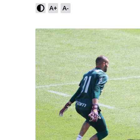
A+
A-