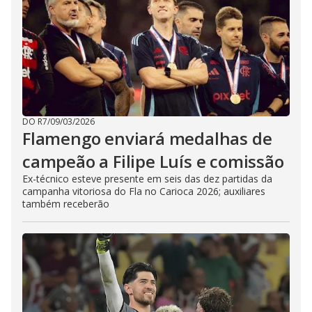
DO R7
/
09/03/2026
Flamengo enviará medalhas de
campeão a Filipe Luís e comissão
Ex-técnico esteve presente em seis das dez partidas da
campanha vitoriosa do Fla no Carioca 2026; auxiliares
também receberão