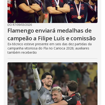
DO R7
/
09/03/2026
Flamengo enviará medalhas de
campeão a Filipe Luís e comissão
Ex-técnico esteve presente em seis das dez partidas da
campanha vitoriosa do Fla no Carioca 2026; auxiliares
também receberão