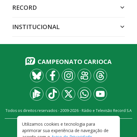
RECORD
INSTITUCIONAL
CAMPEONATO CARIOCA
Todos os direitos reservados - 2009-
2026
- Rádio e Televisão Record S.A
Utilizamos cookies e tecnologia para
CARREIRA
FALE CONOSCO
PRIVACIDADE
aprimorar sua experiência de navegação de
TERMOS E CONDIÇÕES DE USO
acordo com o
Aviso de Privacidade
.