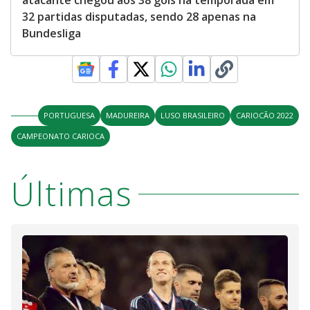
atacante chegou aos 38 gols na temporada em
32 partidas disputadas, sendo 28 apenas na
Bundesliga
PORTUGUESA
MADUREIRA
LUSO BRASILEIRO
CARIOCÃO 2022
CAMPEONATO CARIOCA
Últimas