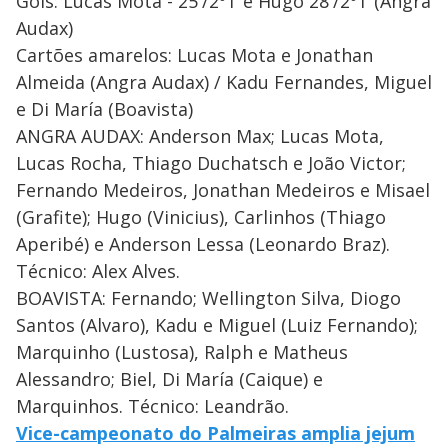
Gols: Lucas Mota - 25'/2ºT e Hugo 28'/2ºT (Angra
Audax)
Cartões amarelos: Lucas Mota e Jonathan
Almeida (Angra Audax) / Kadu Fernandes, Miguel
e Di María (Boavista)
ANGRA AUDAX: Anderson Max; Lucas Mota,
Lucas Rocha, Thiago Duchatsch e João Victor;
Fernando Medeiros, Jonathan Medeiros e Misael
(Grafite); Hugo (Vinicius), Carlinhos (Thiago
Aperibé) e Anderson Lessa (Leonardo Braz).
Técnico: Alex Alves.
BOAVISTA: Fernando; Wellington Silva, Diogo
Santos (Alvaro), Kadu e Miguel (Luiz Fernando);
Marquinho (Lustosa), Ralph e Matheus
Alessandro; Biel, Di María (Caique) e
Marquinhos. Técnico: Leandrão.
Vice-campeonato do Palmeiras amplia jejum