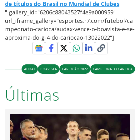
de títulos do Brasil no Mundial de Clubes
" gallery_id="6206c88043527f4e9a000959"
url_iframe_gallery="esportes.r7.com/futebol/ca
mpeonato-carioca/audax-vence-o-boavista-e-se-
aproxima-do-g-4-do-cariocao-13022022"]
AUDAX
BOAVISTA
CARIOCÃO 2022
CAMPEONATO CARIOCA
Últimas