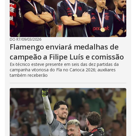
DO R7
/
09/03/2026
Flamengo enviará medalhas de
campeão a Filipe Luís e comissão
Ex-técnico esteve presente em seis das dez partidas da
campanha vitoriosa do Fla no Carioca 2026; auxiliares
também receberão