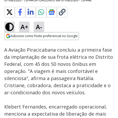
07/08/2026 - 12H44
(ATUALIZADO EM
07/08/2026 - 12H44
)
A+
A-
Loaded
:
11.85%
Adicione como fonte preferencial no Google
Subtitles
Ativar
Som
Opens in new window
A Aviação Piracicabana concluiu a primeira fase
da implantação de sua frota elétrica no Distrito
Federal, com 45 dos 50 novos ônibus em
operação. "A viagem é mais confortável e
silenciosa", afirma a passageira Natália.
Cristiane, cobradora, destaca a praticidade e o
ar-condicionado dos novos veículos.
Klebert Fernandes, encarregado operacional,
menciona a expectativa de liberação de mais