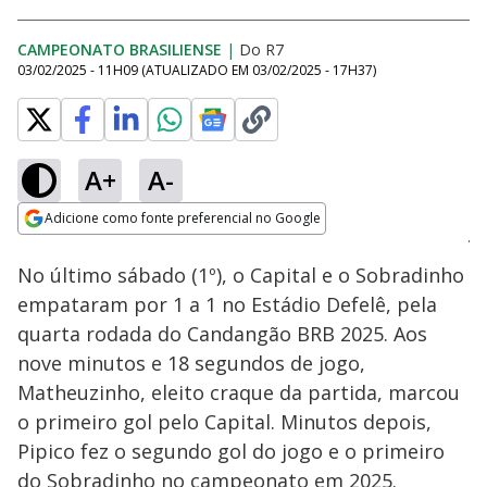
CAMPEONATO BRASILIENSE
|
Do R7
03/02/2025 - 11H09
(ATUALIZADO EM
03/02/2025 - 17H37
)
A+
A-
Loaded
:
1.61%
Adicione como fonte preferencial no Google
Ativar
Som
Opens in new window
No último sábado (1º), o Capital e o Sobradinho
empataram por 1 a 1 no Estádio Defelê, pela
quarta rodada do Candangão BRB 2025. Aos
nove minutos e 18 segundos de jogo,
Matheuzinho, eleito craque da partida, marcou
o primeiro gol pelo Capital. Minutos depois,
Pipico fez o segundo gol do jogo e o primeiro
do Sobradinho no campeonato em 2025.