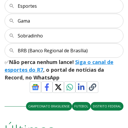
a
s
o
s
Esportes
y
Gama
M
V
u
d
o
Sobradinho
i
BRB (Banco Regional de Brasília)
✅
Não perca nenhum lance!
Siga o canal de
d
esportes do R7
, o portal de notícias da
Record, no WhatsApp
e
o
CAMPEONATO BRASILIENSE
FUTEBOL
DISTRITO FEDERAL