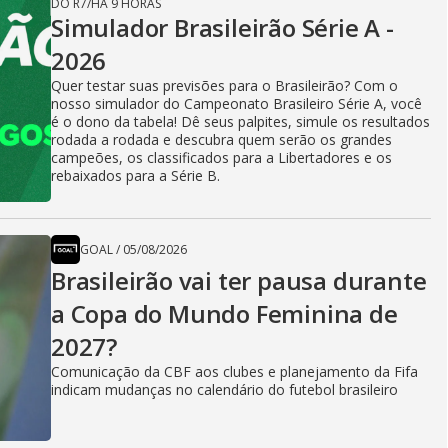
DO R7
/
HÁ 9 HORAS
Simulador Brasileirão Série A -
2026
Quer testar suas previsões para o Brasileirão? Com o
nosso simulador do Campeonato Brasileiro Série A, você
é o dono da tabela! Dê seus palpites, simule os resultados
rodada a rodada e descubra quem serão os grandes
campeões, os classificados para a Libertadores e os
rebaixados para a Série B.
GOAL
/
05/08/2026
Brasileirão vai ter pausa durante
a Copa do Mundo Feminina de
2027?
Comunicação da CBF aos clubes e planejamento da Fifa
indicam mudanças no calendário do futebol brasileiro