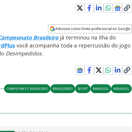
Adicione como fonte preferencial no Google
Opens in new window
Campeonato Brasileiro
já terminou na Ilha do
rdPlus
você acompanha toda a repercussão do jogo
 do
Desimpedidos
.
CAMPEONATO BRASILEIRO
BRASILEIRÃO
SPORT
MIRASSOL
MIRASSOL