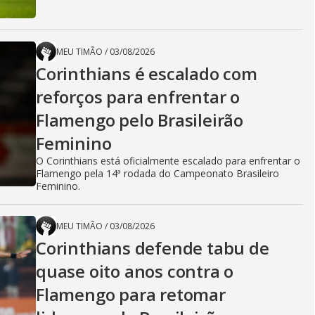
MEU TIMÃO
/
03/08/2026
Corinthians é escalado com
reforços para enfrentar o
Flamengo pelo Brasileirão
Feminino
O Corinthians está oficialmente escalado para enfrentar o
Flamengo pela 14ª rodada do Campeonato Brasileiro
Feminino.
MEU TIMÃO
/
03/08/2026
Corinthians defende tabu de
quase oito anos contra o
Flamengo para retomar