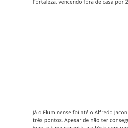
Fortaleza, vencendo fora de casa por 2 
Já o Fluminense foi até o Alfredo Jaco
três pontos. Apesar de não ter conse
jogo, o time garantiu a vitória com um