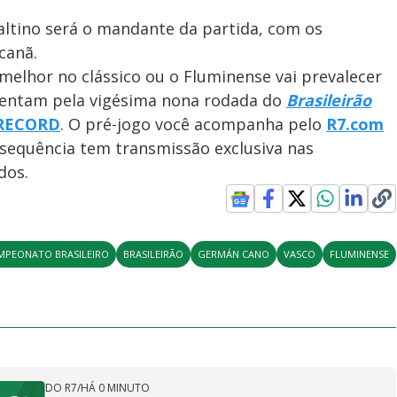
altino será o mandante da partida, com os
canã.
 melhor no clássico ou o Fluminense vai prevalecer
rentam pela vigésima nona rodada do
Brasileirão
RECORD
. O pré-jogo você acompanha pelo
R7.com
a sequência tem transmissão exclusiva nas
dos.
MPEONATO BRASILEIRO
BRASILEIRÃO
GERMÁN CANO
VASCO
FLUMINENSE
DO R7
/
HÁ 0 MINUTO