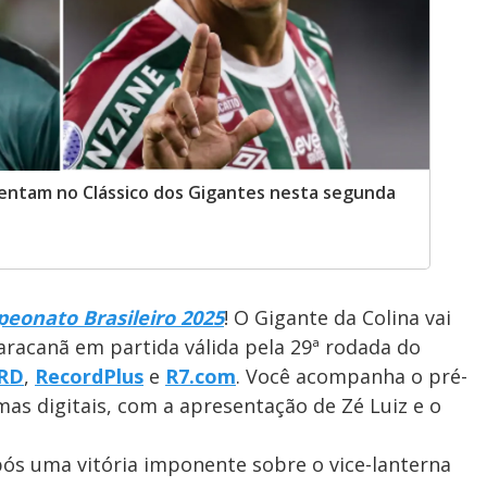
entam no Clássico dos Gigantes nesta segunda
eonato Brasileiro 2025
! O Gigante da Colina vai
Maracanã em partida válida pela 29ª rodada do
RD
,
RecordPlus
e
R7.com
. Você acompanha o pré-
mas digitais, com a apresentação de Zé Luiz e o
ós uma vitória imponente sobre o vice-lanterna