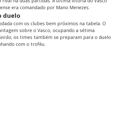
rival há duas partidas. A última vitória do Vasco
inense era comandado por Mano Menezes.
o duelo
rodada com os clubes bem próximos na tabela. O
antagem sobre o Vasco, ocupando a sétima
leirão
, os times também se preparam para o duelo
nhando com o troféu.