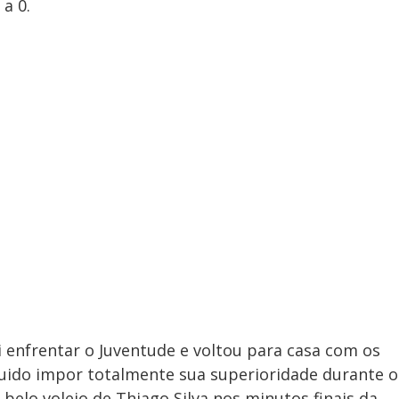
a 0.
ni enfrentar o Juventude e voltou para casa com os
guido impor totalmente sua superioridade durante o
 belo voleio de Thiago Silva nos minutos finais da