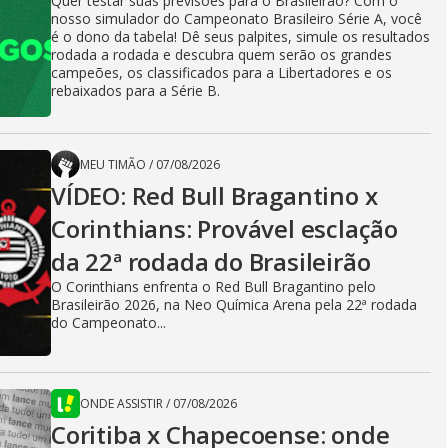
Quer testar suas previsões para o Brasileirão? Com o
nosso simulador do Campeonato Brasileiro Série A, você
é o dono da tabela! Dê seus palpites, simule os resultados
rodada a rodada e descubra quem serão os grandes
campeões, os classificados para a Libertadores e os
rebaixados para a Série B.
MEU TIMÃO
/
07/08/2026
VÍDEO: Red Bull Bragantino x
Corinthians: Provável esclação
da 22ª rodada do Brasileirão
O Corinthians enfrenta o Red Bull Bragantino pelo
Brasileirão 2026, na Neo Química Arena pela 22ª rodada
do Campeonato...
ONDE ASSISTIR
/
07/08/2026
Coritiba x Chapecoense: onde