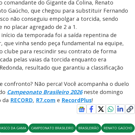
o comandante do Gigante da Colina, Renato
to Gaúcho, que chegou para substituir Fernando
asco não conseguiu empolgar a torcida, sendo
e no placar agregado de 2 a 1.
início da temporada foi a saída repentina de
r, que vinha sendo peça fundamental na equipe,
 clube para rescindir seu contrato de forma
rcada pelas vaias da torcida enquanto era
Redonda, resultado que garantiu a classificação
se confronto? Não perca! Você acompanha o duelo
 do
Campeonato Brasileiro 2026
neste domingo
o da
RECORD
,
R7.com
e
RecordPlus
!
VASCO DA GAMA
CAMPEONATO BRASILEIRO
BRASILEIRÃO
RENATO GAÚCHO