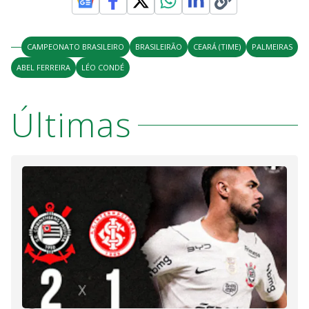
CAMPEONATO BRASILEIRO
BRASILEIRÃO
CEARÁ (TIME)
PALMEIRAS
ABEL FERREIRA
LÉO CONDÉ
Últimas