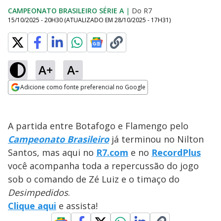
CAMPEONATO BRASILEIRO SÉRIE A
|
Do R7
15/10/2025 - 20H30
(ATUALIZADO EM
28/10/2025 - 17H31
)
A+
A-
Adicione como fonte preferencial no Google
Opens in new window
A partida entre Botafogo e Flamengo pelo
Campeonato Brasileiro
já terminou no Nilton
Santos, mas aqui no
R7.com
e no
RecordPlus
você acompanha toda a repercussão do jogo
sob o comando de Zé Luiz e o timaço do
Desimpedidos
.
Clique
aqui
e assista!