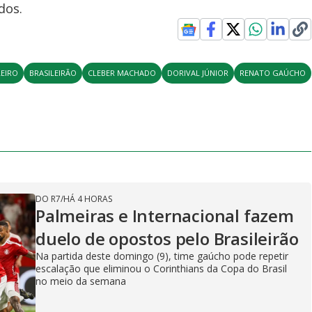
dos.
EIRO
BRASILEIRÃO
CLEBER MACHADO
DORIVAL JÚNIOR
RENATO GAÚCHO
DO R7
/
HÁ 4 HORAS
Palmeiras e Internacional fazem
duelo de opostos pelo Brasileirão
Na partida deste domingo (9), time gaúcho pode repetir
escalação que eliminou o Corinthians da Copa do Brasil
no meio da semana