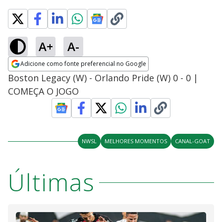
A+
A-
Adicione como fonte preferencial no Google
Opens in new window
Boston Legacy (W) - Orlando Pride (W) 0 - 0 |
COMEÇA O JOGO
NWSL
MELHORES MOMENTOS
CANAL-GOAT
Últimas