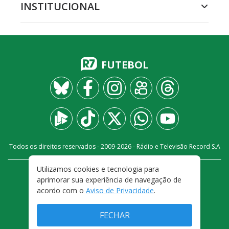
INSTITUCIONAL
FUTEBOL
Todos os direitos reservados - 2009-
2026
- Rádio e Televisão Record S.A
Utilizamos cookies e tecnologia para
CARREIRA
FALE CONOSCO
PRIVACIDADE
aprimorar sua experiência de navegação de
TERMOS E CONDIÇÕES DE USO
acordo com o
Aviso de Privacidade
.
FECHAR