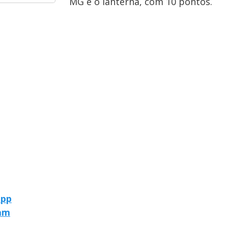
MG é o lanterna, com 10 pontos.
app
ram