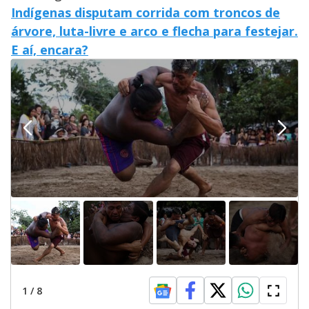
Indígenas disputam corrida com troncos de
árvore, luta-livre e arco e flecha para festejar.
E aí, encara?
1
/
8