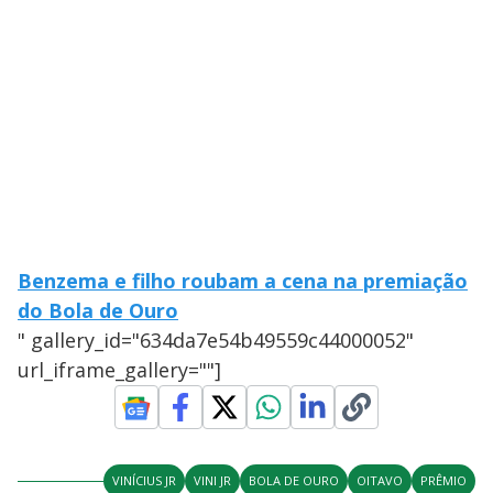
Benzema e filho roubam a cena na premiação
do Bola de Ouro
" gallery_id="634da7e54b49559c44000052"
url_iframe_gallery=""]
VINÍCIUS JR
VINI JR
BOLA DE OURO
OITAVO
PRÊMIO