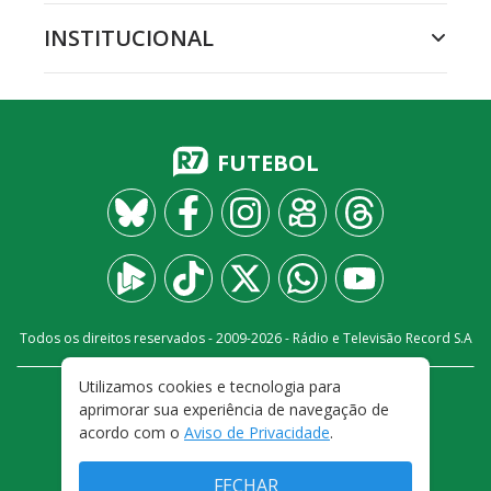
INSTITUCIONAL
FUTEBOL
Todos os direitos reservados - 2009-
2026
- Rádio e Televisão Record S.A
Utilizamos cookies e tecnologia para
CARREIRA
FALE CONOSCO
PRIVACIDADE
aprimorar sua experiência de navegação de
TERMOS E CONDIÇÕES DE USO
acordo com o
Aviso de Privacidade
.
FECHAR