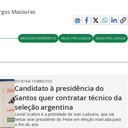
iorgos Masouras
MELHORES MOMENTOS
SAUDI-PRO-LEAGUE
SAUDI-PRO-LEAGUE
DO R7
/
HÁ 10 MINUTOS
Candidato à presidência do
Santos quer contratar técnico da
seleção argentina
Lionel Scaloni é a prioridade de Ivan Luduvice, que vai
tentar virar presidente do Peixe em eleição marcada para
o fim do ano