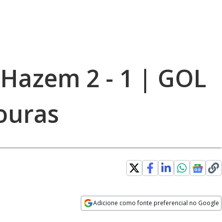
l Hazem 2 - 1 | GOL
ouras
Adicione como fonte preferencial no Google
Opens in new window