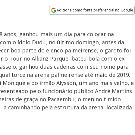
Adicione como fonte preferencial no Google
Opens in new window
 anos, ganhou mais um dia para colocar na
com o ídolo Dudu, no último domingo, antes da
cer boa parte do elenco palmeirense, o garoto foi
r o Tour no Allianz Parque, bateu bola com o ex-
 passeio, ganhou duas cadeiras com seu nome para
 qual torce na arena palmeirense até maio de 2019.
Monique e do irmão Alysson, um ano mais velho, e
resenteado pelo funcionário público André Martins
lmeiras de graça no Pacaembu, o menino tímido
 ia caminhando pela estrutura da arena, localizada