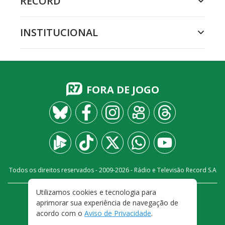
RECORD
INSTITUCIONAL
FORA DE JOGO
Todos os direitos reservados - 2009-
2026
- Rádio e Televisão Record S.A
Utilizamos cookies e tecnologia para
CARREIRA
FALE CONOSCO
PRIVACIDADE
aprimorar sua experiência de navegação de
TERMOS E CONDIÇÕES DE USO
acordo com o
Aviso de Privacidade
.