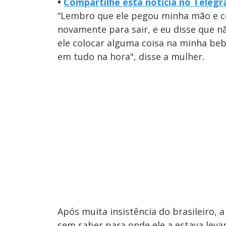
•
Compartilhe esta notícia no Teleg
“Lembro que ele pegou minha mão e col
novamente para sair, e eu disse que n
ele colocar alguma coisa na minha beb
em tudo na hora", disse a mulher.
Após muita insistência do brasileiro, 
sem saber para onde ele a estava leva