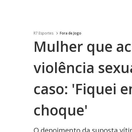
R7 Esportes
Fora de Jogo
Mulher que ac
violência sexu
caso: 'Fiquei 
choque'
O depoimento da suposta víti