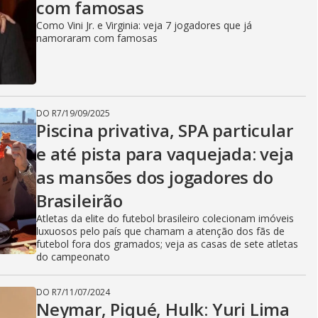
com famosas
Como Vini Jr. e Virginia: veja 7 jogadores que já
namoraram com famosas
DO R7
/
19/09/2025
Piscina privativa, SPA particular
e até pista para vaquejada: veja
as mansões dos jogadores do
Brasileirão
Atletas da elite do futebol brasileiro colecionam imóveis
luxuosos pelo país que chamam a atenção dos fãs de
futebol fora dos gramados; veja as casas de sete atletas
do campeonato
DO R7
/
11/07/2024
Neymar, Piqué, Hulk: Yuri Lima