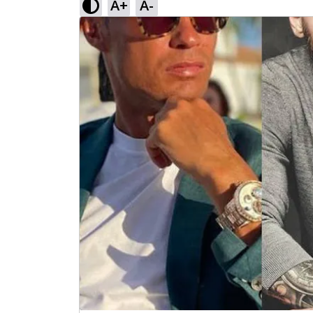
A+
A-