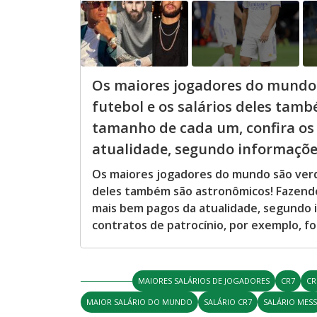
Os maiores jogadores do mundo s
futebol e os salários deles tam
tamanho de cada um, confira os
atualidade, segundo informações 
Os maiores jogadores do mundo são verdad
deles também são astronômicos! Fazendo
mais bem pagos da atualidade, segundo 
contratos de patrocínio, por exemplo, fo
MAIORES SALÁRIOS DE JOGADORES
CR7
CR
MAIOR SALÁRIO DO MUNDO
SALÁRIO CR7
SALÁRIO MESS