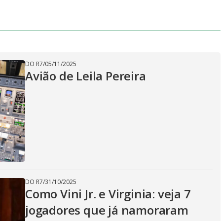
DO R7
/
05/11/2025
Avião de Leila Pereira
DO R7
/
31/10/2025
Como Vini Jr. e Virginia: veja 7
jogadores que já namoraram