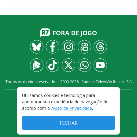
FORA DE JOGO
Todos os direitos reservados - 2009-
2026
- Rádio e Televisão Record S.A
Utilizamos cookies e tecnologia para
CARREIRA
FALE CONOSCO
PRIVACIDADE
aprimorar sua experiência de navegação de
TERMOS E CONDIÇÕES DE USO
acordo com o
Aviso de Privacidade
.
FECHAR