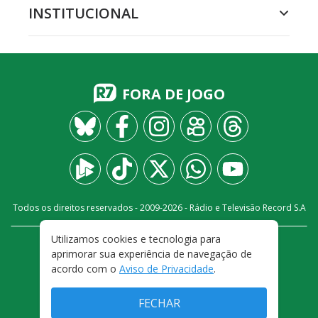
INSTITUCIONAL
FORA DE JOGO
Todos os direitos reservados - 2009-
2026
- Rádio e Televisão Record S.A
Utilizamos cookies e tecnologia para
CARREIRA
FALE CONOSCO
PRIVACIDADE
aprimorar sua experiência de navegação de
TERMOS E CONDIÇÕES DE USO
acordo com o
Aviso de Privacidade
.
FECHAR