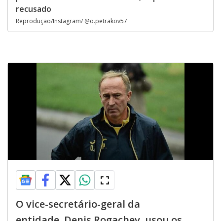
recusado
Reprodução/Instagram/ @o.petrakov57
O vice-secretário-geral da
entidade, Denis Rogachev, usou os